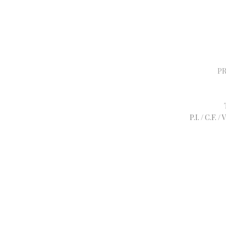
PR
P.I. / C.F.