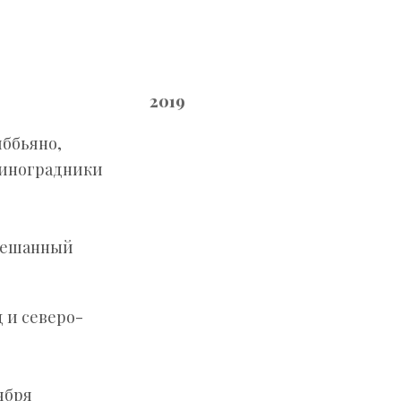
2019
ббьяно,
виноградники
мешанный
 и северо-
ября