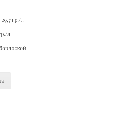
:
29,7 гр./л
гр./л
 бордоской
та