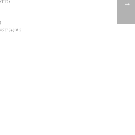
ATTO
)
 0577 743065