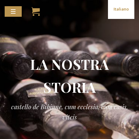
Italiano
LA NOSTRA
STORIA
castello de Bibiune, cum ecclesia, cum casis,
viteis