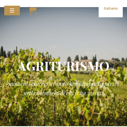
Italiano
AGRITURISMO
momenti che resteranno per sempre impressi
nella memoria di chi li ha vissuti