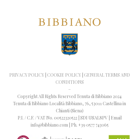
PRIVACY POLICY
|
COOKIE POLICY
|
GENERAL TERMS AND
CONDITIONS
–
Copyright All Rights Reserved Tenuta di Bibbiano 2024
Tenuta di Bibbiano Località Bibbiano, 76, 53011 Castellina in
Chianti (Siena)
P.I. / C.F. / VAT No. 00522320522 | SDI USAL8PV | Email
info@bibbiano.com | Ph. +39 0577 743065