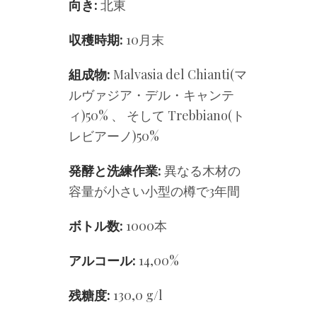
向き:
北東
収穫時期:
10月末
組成物:
Malvasia del Chianti(マ
ルヴァジア・デル・キャンテ
ィ)50% 、 そして Trebbiano(ト
レビアーノ)50%
発酵と洗練作業:
異なる木材の
容量が小さい小型の樽で3年間
ボトル数:
1000本
アルコール:
14,00%
残糖度:
130,0 g/l