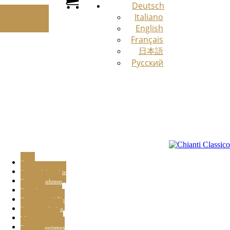
Deutsch
Italiano
English
Français
日本語
Русский
Home
Unsere philosophie
Das unternehmen
Das gebiet
Die weine und Öle
Unsere geschichte
Wine experience
Der agrotourismus