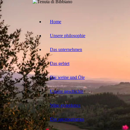
Home
Unsere philosophie
Das unternehmen
Das gebiet
Die weine und Öle
Unsere geschichte
Wine experience
Der agrotourismus