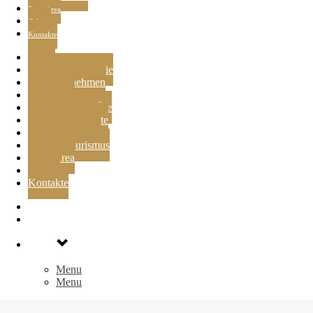
Press Area
Galerie
Kontakte
Home
Unsere philosophie
Das unternehmen
Das gebiet
Die weine und Öle
Unsere geschichte
Wine experience
Der agrotourismus
Press Area
Galerie
Kontakte
Current Menu
Menu
Menu
Menu
Menu