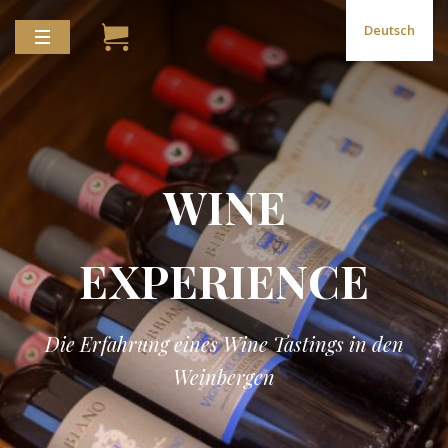
Deutsch
WINE
EXPERIENCE
Die Erfahrung eines Wine Tastings in den
Weinbergen