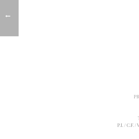
PR
P.I. / C.F.