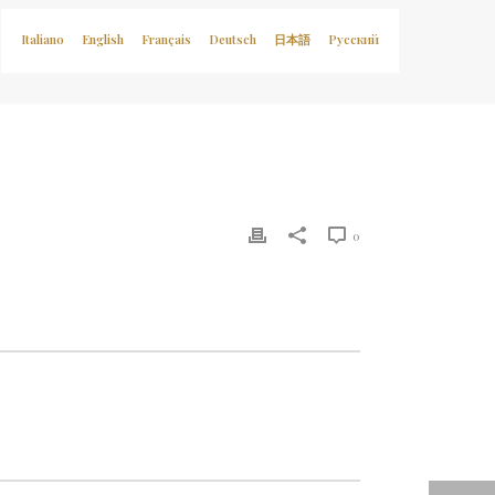
日本語
English
Italiano
Deutsch
Français
Русский
0