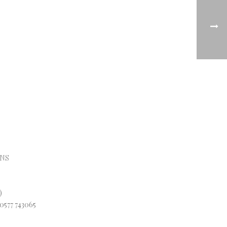
ONS
)
 0577 743065